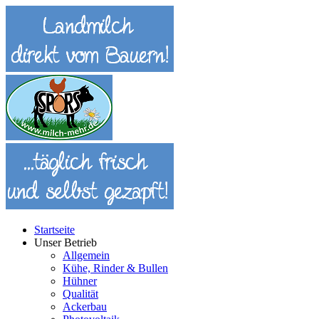
Startseite
Unser Betrieb
Allgemein
Kühe, Rinder & Bullen
Hühner
Qualität
Ackerbau