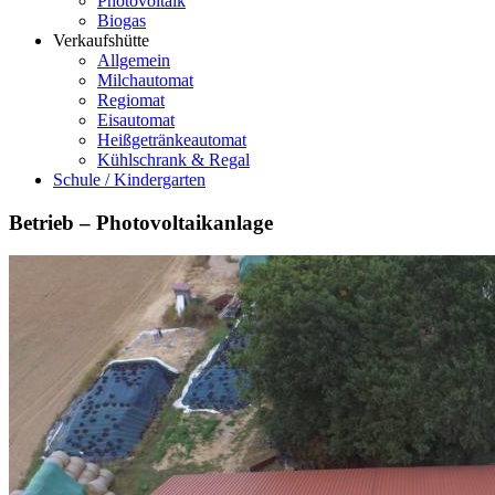
Photovoltaik
Biogas
Verkaufshütte
Allgemein
Milchautomat
Regiomat
Eisautomat
Heißgetränkeautomat
Kühlschrank & Regal
Schule / Kindergarten
Betrieb – Photovoltaikanlage