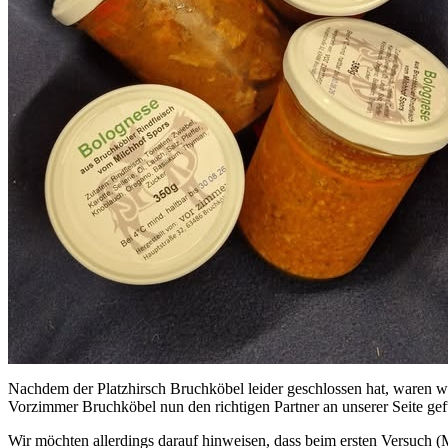
Nachdem der Platzhirsch Bruchköbel leider geschlossen hat, waren wi
Vorzimmer Bruchköbel nun den richtigen Partner an unserer Seite ge
Wir möchten allerdings darauf hinweisen, dass beim ersten Versuch (