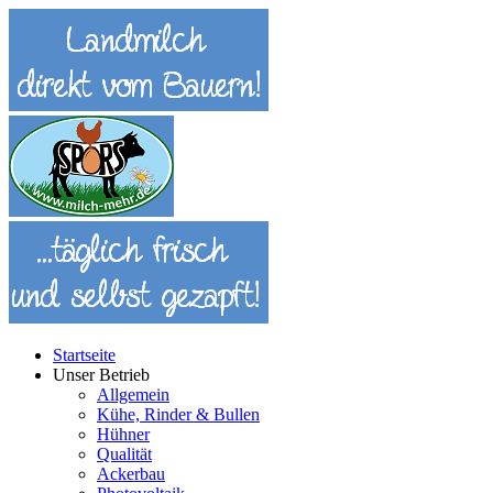
Startseite
Unser Betrieb
Allgemein
Kühe, Rinder & Bullen
Hühner
Qualität
Ackerbau