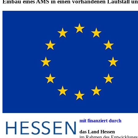
Einbau eines AMS in einen vorhandenen Laufstall un
mit finanziert durch
das Land Hessen
im Rahmen des Entwicklungsp