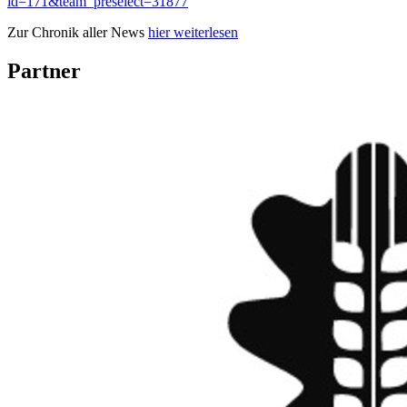
id=171&team_preselect=31877
Zur Chronik aller News
hier weiterlesen
Partner