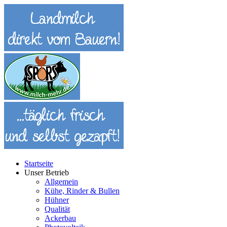
Startseite
Unser Betrieb
Allgemein
Kühe, Rinder & Bullen
Hühner
Qualität
Ackerbau