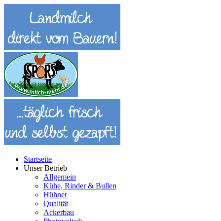
Startseite
Unser Betrieb
Allgemein
Kühe, Rinder & Bullen
Hühner
Qualität
Ackerbau