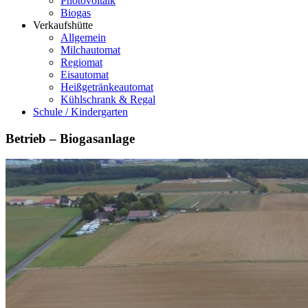
Photovoltaik
Biogas
Verkaufshütte
Allgemein
Milchautomat
Regiomat
Eisautomat
Heißgetränkeautomat
Kühlschrank & Regal
Schule / Kindergarten
Betrieb – Biogasanlage